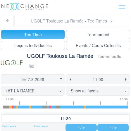
Togg
navi
UGOLF Toulouse La Ramée - Tee Times
Tee Time
Tournament
Leçons Individuelles
Events / Cours Collectifs
UGOLF Toulouse La Ramée
Tournefeuille
18T LA RAMEE
Show all facets
Tee
Flight
This
11:00
20:30
time
slot
start
information
information
time
is
11:30
currently
Golfspelare
Golfspelare
locked.