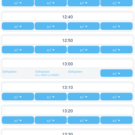
12:40
12:50
13:00
Golfspelare
Golfspelare
Golfspelare
54,0, UGOLF LA RAMEE
13:10
13:20
13:30