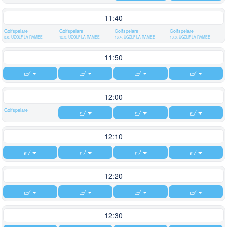
11:40
Golfspelare
Golfspelare
Golfspelare
Golfspelare
3,8, UGOLF LA RAMEE
12,5, UGOLF LA RAMEE
16,4, UGOLF LA RAMEE
13,8, UGOLF LA RAMEE
11:50
12:00
Golfspelare
12:10
12:20
12:30