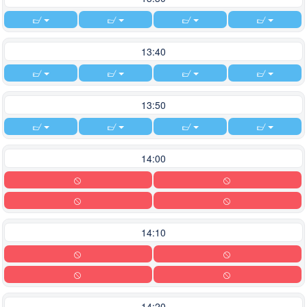
13:40
13:50
14:00
14:10
14:20