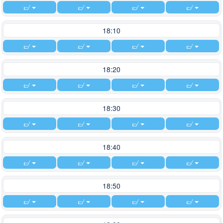
18:10
18:20
18:30
18:40
18:50