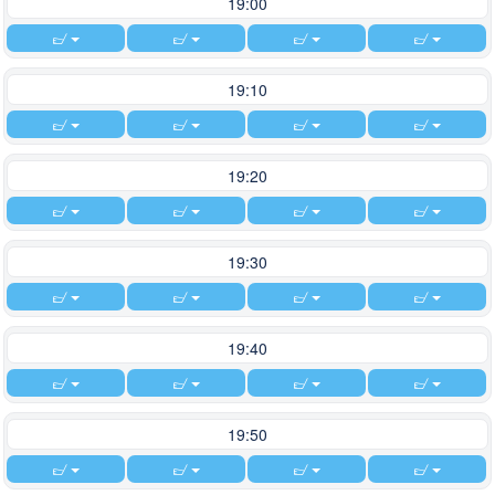
19:00
19:10
19:20
19:30
19:40
19:50