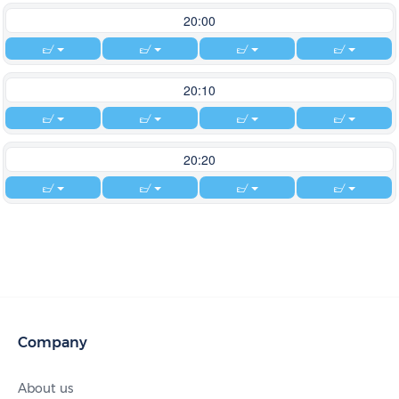
20:00
20:10
20:20
Company
About us