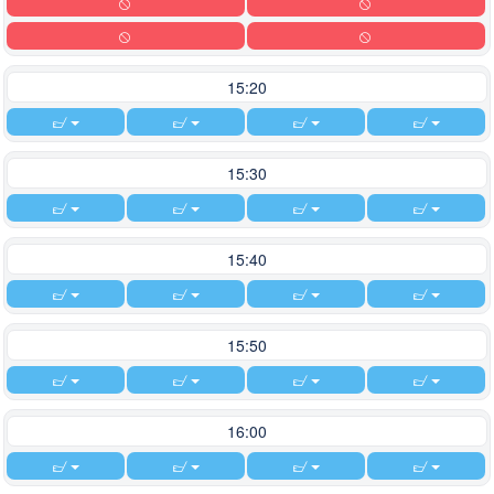
15:20
15:30
15:40
15:50
16:00