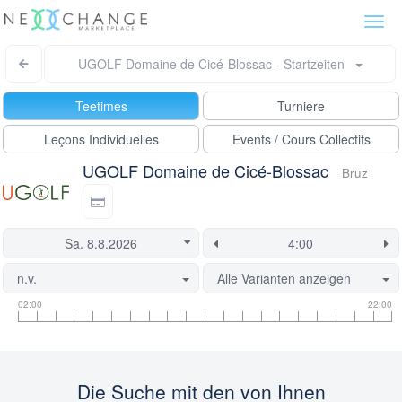
Togg
navi
UGOLF Domaine de Cicé-Blossac - Startzeiten
Teetimes
Turniere
Leçons Individuelles
Events / Cours Collectifs
UGOLF Domaine de Cicé-Blossac
Bruz
n.v.
Alle Varianten anzeigen
Informationen
Flight
Diese
02:00
22:00
zu
Informationen
Startzeit
Startzeiten
ist
derzeit
gesperrt.
Die Suche mit den von Ihnen