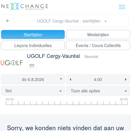
Togg
navi
UGOLF Cergy-Vauréal - starttijden
Starttijden
Wedstrijden
Leçons Individuelles
Events / Cours Collectifs
UGOLF Cergy-Vauréal
Vauréal
Nvt
Toon alle opties
Tee
Flight
Deze
02:00
22:00
tijd
informatie
tijd
informatie
is
momenteel
geblokkeerd
Sorry, we konden niets vinden dat aan uw