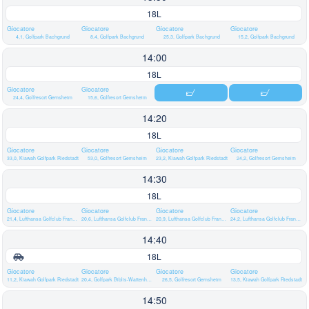
18L
Giocatore
Giocatore
Giocatore
Giocatore
4,1, Golfpark Bachgrund
8,4, Golfpark Bachgrund
25,3, Golfpark Bachgrund
15,2, Golfpark Bachgrund
14:00
18L
Giocatore
Giocatore
24,4, Golfresort Gernsheim
15,6, Golfresort Gernsheim
14:20
18L
Giocatore
Giocatore
Giocatore
Giocatore
33,0, Kiawah Golfpark Riedstadt
53,0, Golfresort Gernsheim
23,2, Kiawah Golfpark Riedstadt
24,2, Golfresort Gernsheim
14:30
18L
Giocatore
Giocatore
Giocatore
Giocatore
21,4, Lufthansa Golfclub Frankfurt e.V.
20,6, Lufthansa Golfclub Frankfurt e.V.
20,9, Lufthansa Golfclub Frankfurt e.V.
24,2, Lufthansa Golfclub Frankfurt e.V.
14:40
18L
Giocatore
Giocatore
Giocatore
Giocatore
11,2, Kiawah Golfpark Riedstadt
20,4, Golfpark Biblis-Wattenheim
26,5, Golfresort Gernsheim
13,5, Kiawah Golfpark Riedstadt
14:50