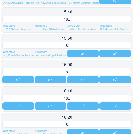
34,4, Kiawah Golfpark Riedstadt
43,9, Kiawah Golfpark Riedstadt
46,6, Kiawah Golfpark Riedstadt
15:40
18L
Giocatore
Giocatore
Giocatore
Giocatore
32,0, Golfresort Gernsheim
11,1, Golfpark Biblis-Wattenheim
45,0, Golfresort Gernsheim
22,7, Golfpark Biblis-Wattenheim
15:50
18L
Giocatore
Giocatore
33,5, Kiawah Golfpark Riedstadt
30,5, Kiawah Golfpark Riedstadt
16:00
18L
16:10
18L
16:20
18L
Giocatore
Giocatore