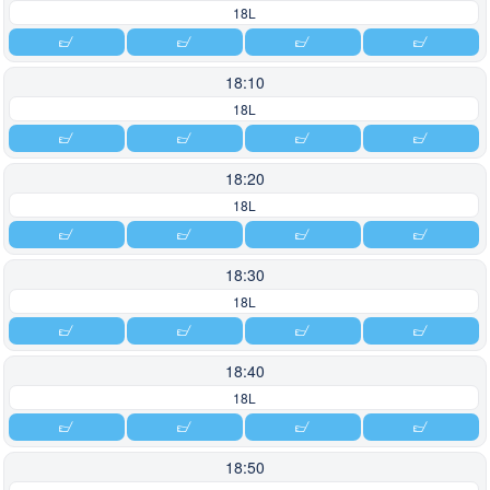
18L
18:10
18L
18:20
18L
18:30
18L
18:40
18L
18:50