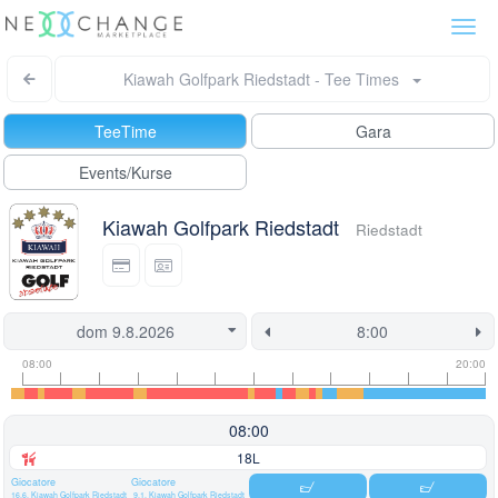
Togg
navi
Kiawah Golfpark Riedstadt - Tee Times
TeeTime
Gara
Events/Kurse
Kiawah Golfpark Riedstadt
Riedstadt
Tee
Flight
This
08:00
20:00
time
slot
start
information
information
time
08:00
is
currently
18L
locked.
Giocatore
Giocatore
16,6, Kiawah Golfpark Riedstadt
9,1, Kiawah Golfpark Riedstadt