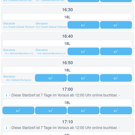
24,6, Lufthansa Golfclub Frankfurt e.V.
16,7, Lufthansa Golfclub Frankfurt e.V.
16:30
18L
Giocatore
Giocatore
14,2, Kiawah Golfpark Riedstadt
25,9, Kiawah Golfpark Riedstadt
16:40
18L
Giocatore
Giocatore
10,1, Golfclub Mannheim e.V.
10,8, Golfclub Mannheim e.V.
16:50
18L
Giocatore
25,0, Golfpark Bachgrund
17:00
- Diese Startzeit ist 7 Tage im Voraus ab 12:00 Uhr online buchbar. -
18L
17:10
- Diese Startzeit ist 7 Tage im Voraus ab 12:00 Uhr online buchbar. -
18L