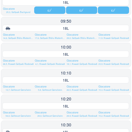
18L
Giocatore
25,3, Golfpark Bachgrund
09:50
18L
Giocatore
Giocatore
Giocatore
Giocatore
14,6, Golfpark Biblis-Wattenheim
17,6, Golfpark Biblis-Wattenheim
28,0, Golfpark Biblis-Wattenheim
11,9, Kiawah Golfpark Riedstadt
10:00
18L
Giocatore
Giocatore
Giocatore
Giocatore
26,5, Kiawah Golfpark Riedstadt
4,1, Kiawah Golfpark Riedstadt
18,1, Kiawah Golfpark Riedstadt
23,9, Kiawah Golfpark Riedstadt
10:10
18L
Giocatore
Giocatore
Giocatore
Giocatore
13,7, Golfresort Gernsheim
5,8, Golfresort Gernsheim
26,5, Kiawah Golfpark Riedstadt
15,3, Kiawah Golfpark Riedstadt
10:20
18L
Giocatore
Giocatore
Giocatore
Giocatore
54,0, Golfresort Gernsheim
28,0, Golfresort Gernsheim
28,9, Kiawah Golfpark Riedstadt
15,2, Kiawah Golfpark Riedstadt
10:30
18L