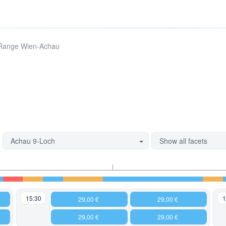
Range Wien-Achau
Achau 9-Loch
Show all facets
15:30
1
29,00 €
29,00 €
29,00 €
29,00 €