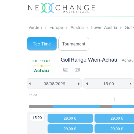
Verden
Europe
Austria
Lower Austria
Golf
Tee Time
Tournament
GolfRange Wien-Achau
Achau
Tee
Flight
This
15:00
time
slot
start
information
information
time
is
currently
15:20
29,00 €
29,00 €
locked.
29,00 €
29,00 €