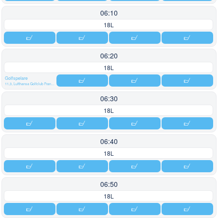
06:10
18L
06:20
18L
Golfspelare
11,3, Lufthansa Golfclub Frankfurt e.V.
06:30
18L
06:40
18L
06:50
18L