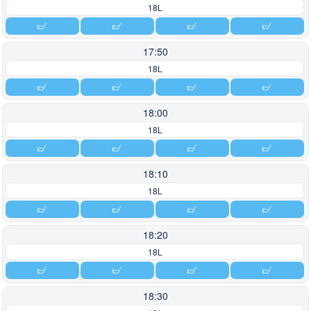
18L
17:50
18L
18:00
18L
18:10
18L
18:20
18L
18:30