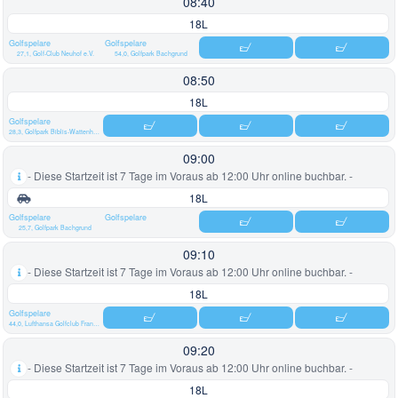
08:40
18L
Golfspelare
Golfspelare
27,1, Golf-Club Neuhof e.V.
54,0, Golfpark Bachgrund
08:50
18L
Golfspelare
28,3, Golfpark Biblis-Wattenheim
09:00
- Diese Startzeit ist 7 Tage im Voraus ab 12:00 Uhr online buchbar. -
18L
Golfspelare
Golfspelare
25,7, Golfpark Bachgrund
09:10
- Diese Startzeit ist 7 Tage im Voraus ab 12:00 Uhr online buchbar. -
18L
Golfspelare
44,0, Lufthansa Golfclub Frankfurt e.V.
09:20
- Diese Startzeit ist 7 Tage im Voraus ab 12:00 Uhr online buchbar. -
18L