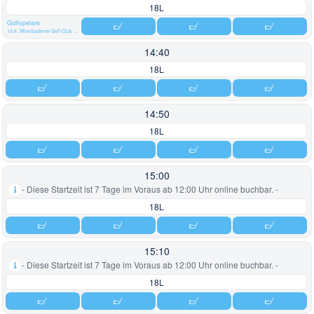
18L
Golfspelare
13,8, Wiesbadener Golf-Club e.V.
14:40
18L
14:50
18L
15:00
- Diese Startzeit ist 7 Tage im Voraus ab 12:00 Uhr online buchbar. -
18L
15:10
- Diese Startzeit ist 7 Tage im Voraus ab 12:00 Uhr online buchbar. -
18L