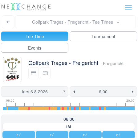
Togg
navi
Golfpark Trages - Freigericht - Tee Times
Tee Time
Tournament
Events
Golfpark Trages - Freigericht
Freigericht
Tee
Flight
This
06:00
20:00
time
slot
start
information
information
time
06:00
is
currently
18L
locked.