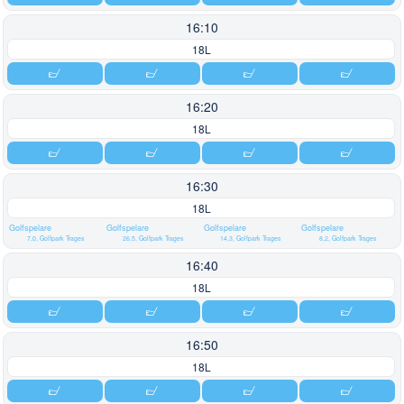
16:10
18L
16:20
18L
16:30
18L
Golfspelare
Golfspelare
Golfspelare
Golfspelare
7,0, Golfpark Trages
26,5, Golfpark Trages
14,3, Golfpark Trages
8,2, Golfpark Trages
16:40
18L
16:50
18L