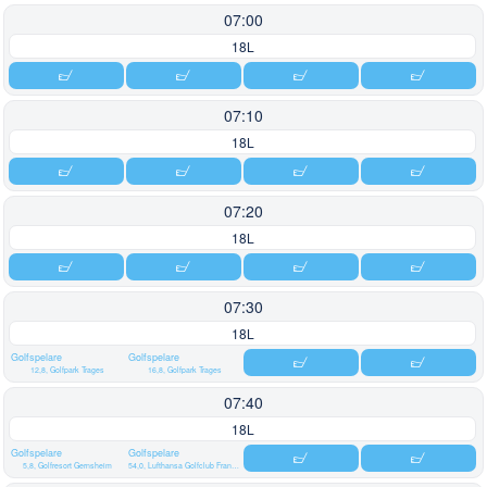
07:00
18L
07:10
18L
07:20
18L
07:30
18L
Golfspelare
Golfspelare
12,8, Golfpark Trages
16,8, Golfpark Trages
07:40
18L
Golfspelare
Golfspelare
5,8, Golfresort Gernsheim
54,0, Lufthansa Golfclub Frankfurt e.V.