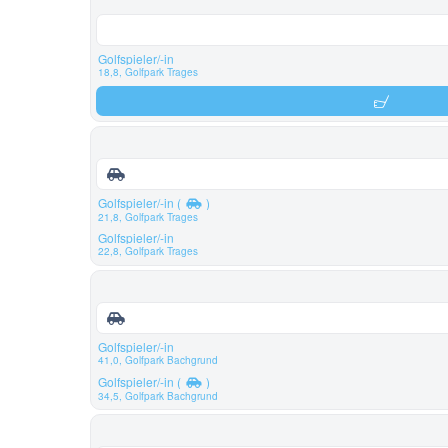
Golfspieler/-in
18,8, Golfpark Trages
Golfspieler/-in
(
)
21,8, Golfpark Trages
Golfspieler/-in
22,8, Golfpark Trages
Golfspieler/-in
41,0, Golfpark Bachgrund
Golfspieler/-in
(
)
34,5, Golfpark Bachgrund