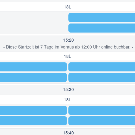
18L
15:20
- Diese Startzeit ist 7 Tage im Voraus ab 12:00 Uhr online buchbar. -
18L
15:30
18L
15:40