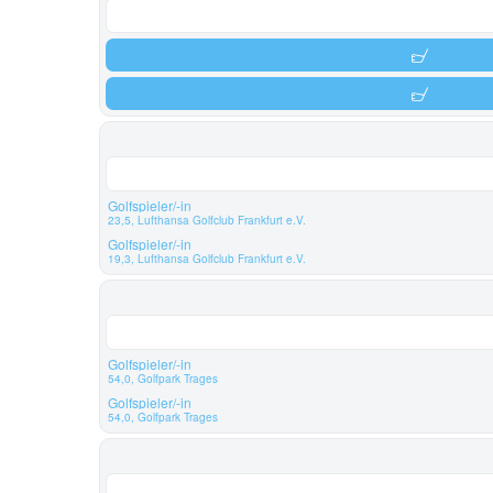
Golfspieler/-in
23,5, Lufthansa Golfclub Frankfurt e.V.
Golfspieler/-in
19,3, Lufthansa Golfclub Frankfurt e.V.
Golfspieler/-in
54,0, Golfpark Trages
Golfspieler/-in
54,0, Golfpark Trages