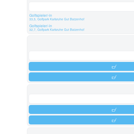
Golfspieler/-in
33,5, Golfpark Karlsruhe Gut Batzenhof
Golfspieler/-in
32,7, Golfpark Karlsruhe Gut Batzenhof