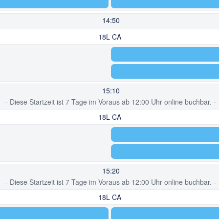
14:50
18L CA
15:10
- Diese Startzeit ist 7 Tage im Voraus ab 12:00 Uhr online buchbar. -
18L CA
15:20
- Diese Startzeit ist 7 Tage im Voraus ab 12:00 Uhr online buchbar. -
18L CA