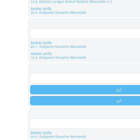
14,6, Golfclub Landgut Dreihof Südliche Weinstraße e.V.
Igralec golfa
30,4, Golfgarten Deutsche Weinstraße
Igralec golfa
24,7, Golfgarten Deutsche Weinstraße
Igralec golfa
18,2, Golfgarten Deutsche Weinstraße
Igralec golfa
54,0, Golfgarten Deutsche Weinstraße