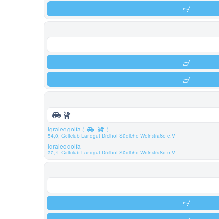
Igralec golfa
(
)
54,0, Golfclub Landgut Dreihof Südliche Weinstraße e.V.
Igralec golfa
32,4, Golfclub Landgut Dreihof Südliche Weinstraße e.V.