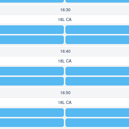
16:30
18L CA
16:40
18L CA
16:50
18L CA