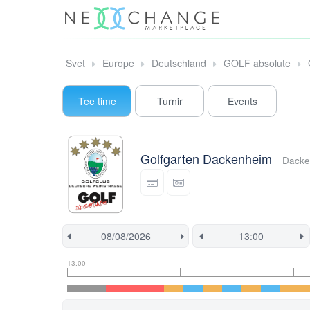
Svet
Europe
Deutschland
GOLF absolute
Tee time
Turnir
Events
Golfgarten Dackenheim
Dacke
Tee
Flight
This
13:00
time
slot
start
information
information
time
is