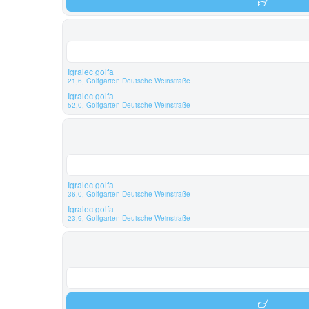
Igralec golfa
21,6, Golfgarten Deutsche Weinstraße
Igralec golfa
52,0, Golfgarten Deutsche Weinstraße
Igralec golfa
36,0, Golfgarten Deutsche Weinstraße
Igralec golfa
23,9, Golfgarten Deutsche Weinstraße