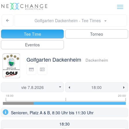
Togg
navi
Golfgarten Dackenheim - Tee Times
Tee Time
Torneo
Eventos
Golfgarten Dackenheim
Dackenheim
Tee
Flight
This
18:00
20:00
time
slot
start
information
information
time
Senioren, Platz A & B, 8:30 Uhr bis 11:30 Uhr
is
currently
18:30
locked.