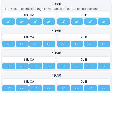
19:20
- Diese Startzeit ist 7 Tage im Voraus ab 12:00 Uhr online buchbar. -
18L CA
9L B
19:30
18L CA
9L B
19:40
18L CA
9L B
19:50
18L CA
9L B