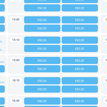
€92,00
€92,00
14:40
1
€92,00
€92,00
€92,00
€92,00
15:10
1
€92,00
€92,00
36,3, Golfclub Graz Andritz St. Gotthard
€92,00
€92,00
41,9, Golfclub Graz Andritz St. Gotthard
15:40
1
€92,00
€92,00
rsee
€92,00
€92,00
16:10
1
€92,00
€92,00
rsee
€92,00
€92,00
16:40
1
€92,00
€92,00