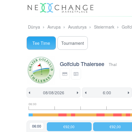
Dünya
Avrupa
Avusturya
Steiermark
Golfc
Tee Time
Tournament
Golfclub Thalersee
Thal
Tee
Flight
This
06:00
time
slot
start
information
information
time
is
currently
06:00
€92,00
€92,00
locked.