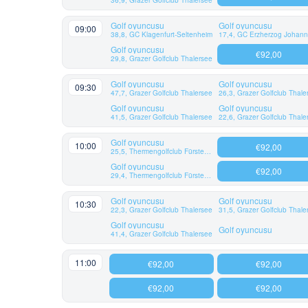
Golf oyuncusu
Golf oyuncusu
09:00
38,8, GC Klagenfurt-Seltenheim
17,4, GC Erzherzog Johann
Golf oyuncusu
€92,00
29,8, Grazer Golfclub Thalersee
Golf oyuncusu
Golf oyuncusu
09:30
47,7, Grazer Golfclub Thalersee
26,3, Grazer Golfclub Thale
Golf oyuncusu
Golf oyuncusu
41,5, Grazer Golfclub Thalersee
22,6, Grazer Golfclub Thale
Golf oyuncusu
10:00
€92,00
25,5, Thermengolfclub Fürstenfeld-Loipersdorf
Golf oyuncusu
€92,00
29,4, Thermengolfclub Fürstenfeld-Loipersdorf
Golf oyuncusu
Golf oyuncusu
10:30
22,3, Grazer Golfclub Thalersee
31,5, Grazer Golfclub Thale
Golf oyuncusu
Golf oyuncusu
41,4, Grazer Golfclub Thalersee
11:00
€92,00
€92,00
€92,00
€92,00