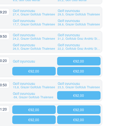
Golf oyuncusu
Golf oyuncusu
9:20
27,4, Grazer Golfclub Thalersee
29,5, Grazer Golfclub Thalersee
Golf oyuncusu
Golf oyuncusu
17,7, Grazer Golfclub Thalersee
38,6, Grazer Golfclub Thalersee
Golf oyuncusu
Golf oyuncusu
9:50
24,2, Grazer Golfclub Thalersee
31,2, Golfclub Graz Andritz St. Gotthard
Golf oyuncusu
Golf oyuncusu
26,5, Grazer Golfclub Thalersee
22,2, Golfclub Graz Andritz St. Gotthard
0:20
Golf oyuncusu
€92,00
€92,00
€92,00
Golf oyuncusu
Golf oyuncusu
0:50
15,8, Grazer Golfclub Thalersee
23,5, Grazer Golfclub Thalersee
Golf oyuncusu
€92,00
-59, Grazer Golfclub Thalersee
1:20
€92,00
€92,00
€92,00
€92,00