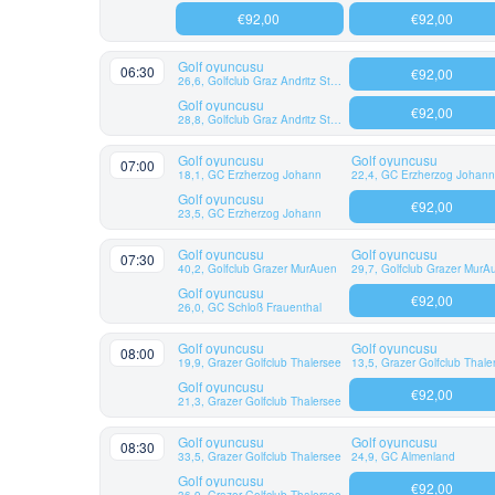
€92,00
€92,00
Golf oyuncusu
06:30
€92,00
26,6, Golfclub Graz Andritz St. Gotthard
Golf oyuncusu
€92,00
28,8, Golfclub Graz Andritz St. Gotthard
Golf oyuncusu
Golf oyuncusu
07:00
18,1, GC Erzherzog Johann
22,4, GC Erzherzog Johann
Golf oyuncusu
€92,00
23,5, GC Erzherzog Johann
Golf oyuncusu
Golf oyuncusu
07:30
40,2, Golfclub Grazer MurAuen
29,7, Golfclub Grazer MurA
Golf oyuncusu
€92,00
26,0, GC Schloß Frauenthal
Golf oyuncusu
Golf oyuncusu
08:00
19,9, Grazer Golfclub Thalersee
13,5, Grazer Golfclub Thale
Golf oyuncusu
€92,00
21,3, Grazer Golfclub Thalersee
Golf oyuncusu
Golf oyuncusu
08:30
33,5, Grazer Golfclub Thalersee
24,9, GC Almenland
Golf oyuncusu
€92,00
36,9, Grazer Golfclub Thalersee