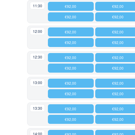
11:30
€92,00
€92,00
€92,00
€92,00
12:00
€92,00
€92,00
€92,00
€92,00
12:30
€92,00
€92,00
€92,00
€92,00
13:00
€92,00
€92,00
€92,00
€92,00
13:30
€92,00
€92,00
€92,00
€92,00
14:00
€92,00
€92,00