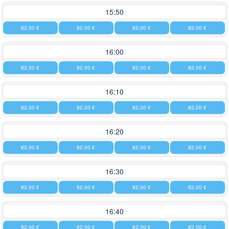
15:50
82,00 €
82,00 €
82,00 €
82,00 €
16:00
82,00 €
82,00 €
82,00 €
82,00 €
16:10
82,00 €
82,00 €
82,00 €
82,00 €
16:20
82,00 €
82,00 €
82,00 €
82,00 €
16:30
82,00 €
82,00 €
82,00 €
82,00 €
16:40
82,00 €
82,00 €
82,00 €
82,00 €