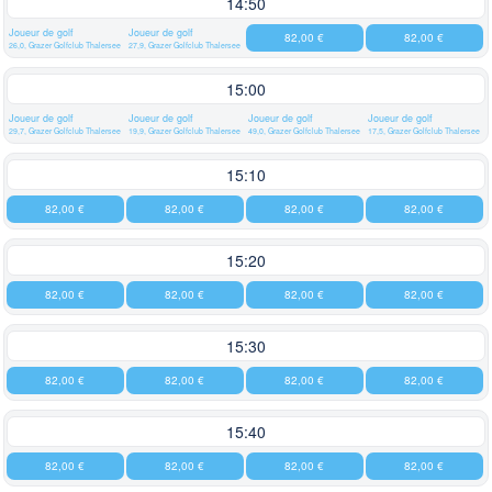
14:50
Joueur de golf
Joueur de golf
82,00 €
82,00 €
26,0, Grazer Golfclub Thalersee
27,9, Grazer Golfclub Thalersee
15:00
Joueur de golf
Joueur de golf
Joueur de golf
Joueur de golf
29,7, Grazer Golfclub Thalersee
19,9, Grazer Golfclub Thalersee
49,0, Grazer Golfclub Thalersee
17,5, Grazer Golfclub Thalersee
15:10
82,00 €
82,00 €
82,00 €
82,00 €
15:20
82,00 €
82,00 €
82,00 €
82,00 €
15:30
82,00 €
82,00 €
82,00 €
82,00 €
15:40
82,00 €
82,00 €
82,00 €
82,00 €