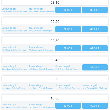
09:10
Joueur de golf
Joueur de golf
82,00 €
82,00 €
25,0, Grazer Golfclub Thalersee
33,8, Grazer Golfclub Thalersee
09:20
Joueur de golf
Joueur de golf
82,00 €
82,00 €
26,1, Grazer Golfclub Thalersee
28,4, Golfclub Schladming Dachstein
09:30
Joueur de golf
Joueur de golf
82,00 €
82,00 €
-59, Grazer Golfclub Thalersee
7,3, Grazer Golfclub Thalersee
09:40
Joueur de golf
Joueur de golf
Joueur de golf
82,00 €
21,4, Grazer Golfclub Thalersee
15,5, Grazer Golfclub Thalersee
37,2, Grazer Golfclub Thalersee
09:50
Joueur de golf
Joueur de golf
Joueur de golf
Joueur de golf
32,2, Grazer Golfclub Thalersee
12,1, Grazer Golfclub Thalersee
7,8, Grazer Golfclub Thalersee
12,8, Grazer Golfclub Thalersee
10:00
Joueur de golf
Joueur de golf
82,00 €
82,00 €
21,7, Grazer Golfclub Thalersee
15,1, Grazer Golfclub Thalersee