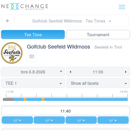
Togg
navi
Golfclub Seefeld Wildmoos - Tee Times
Tee Time
Tournament
Golfclub Seefeld Wildmoos
Seefeld in Tirol
TEE 1
Show all facets
Tee
Flight
This
11:00
19:00
time
slot
start
information
information
time
is
11:40
currently
locked.