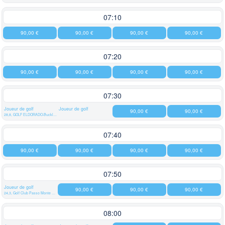
07:10
90,00 €
90,00 €
90,00 €
90,00 €
07:20
90,00 €
90,00 €
90,00 €
90,00 €
07:30
Joueur de golf
Joueur de golf
90,00 €
90,00 €
28,8, GOLF ELDORADO-Bucklige Welt
07:40
90,00 €
90,00 €
90,00 €
90,00 €
07:50
Joueur de golf
90,00 €
90,00 €
90,00 €
24,3, Golf Club Passo Monte Croce Comelico (PASSO MONTE CROCE) (KREUZBERGPASS)
08:00