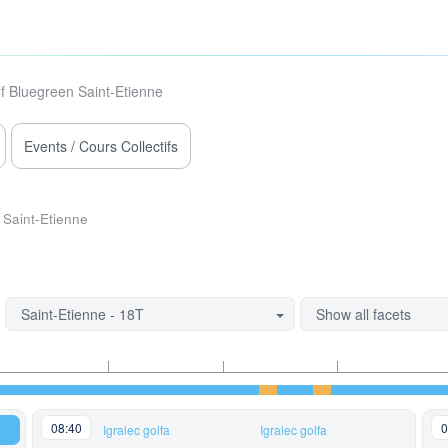
f Bluegreen Saint-Etienne
Events / Cours Collectifs
Saint-Etienne
Saint-Etienne - 18T
Show all facets
08:40
0
Igralec golfa
Igralec golfa