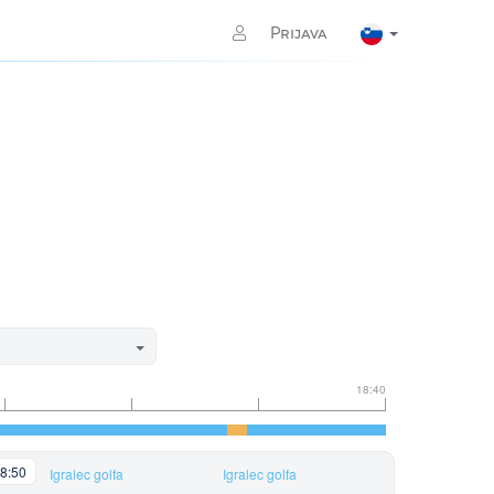
Prijava
18:40
8:50
Igralec golfa
Igralec golfa