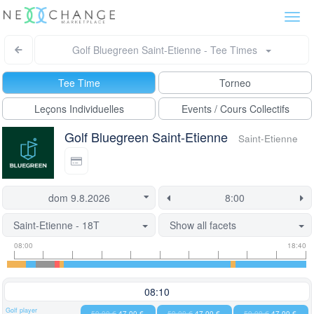
Togg
navi
Golf Bluegreen Saint-Etienne - Tee Times
Tee Time
Torneo
Leçons Individuelles
Events / Cours Collectifs
Golf Bluegreen Saint-Etienne
Saint-Etienne
Saint-Etienne - 18T
Show all facets
Tee
Flight
This
08:00
18:40
time
slot
start
information
information
time
is
08:10
currently
Golf player
59,00 €
47,00 €
59,00 €
47,00 €
59,00 €
47,00 €