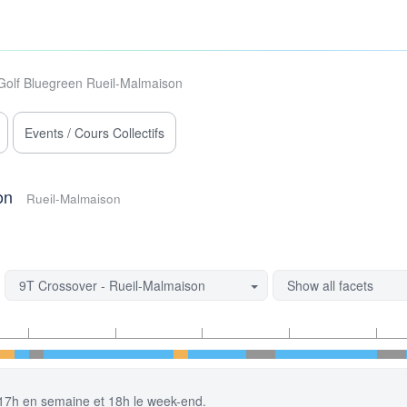
Golf Bluegreen Rueil-Malmaison
Events / Cours Collectifs
on
Rueil-Malmaison
9T Crossover - Rueil-Malmaison
Show all facets
à 17h en semaine et 18h le week-end.