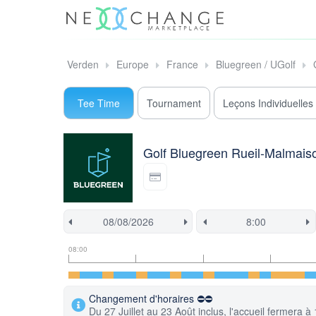
Verden
Europe
France
Bluegreen / UGolf
Tee Time
Tournament
Leçons Individuelles
Golf Bluegreen Rueil-Malmais
Tee
Flight
This
08:00
time
slot
start
information
information
time
is
Changement d'horaires ⛔⛔
currently
Du 27 Juillet au 23 Août inclus, l'accueil fermera 
locked.