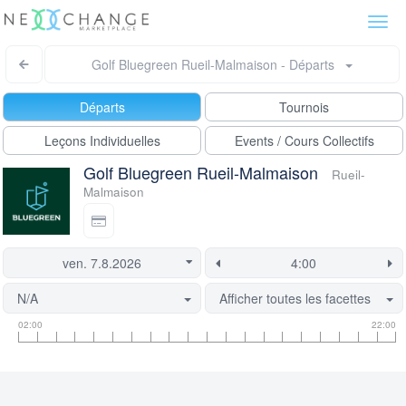
Togg
navi
Golf Bluegreen Rueil-Malmaison - Départs
Départs
Tournois
Leçons Individuelles
Events / Cours Collectifs
Golf Bluegreen Rueil-Malmaison
Rueil-
Malmaison
N/A
Afficher toutes les facettes
Informations
Informations
Ce
02:00
22:00
sur
sur
départ
les
le
est
heures
créneau
actuellement
de
de
verrouillée.