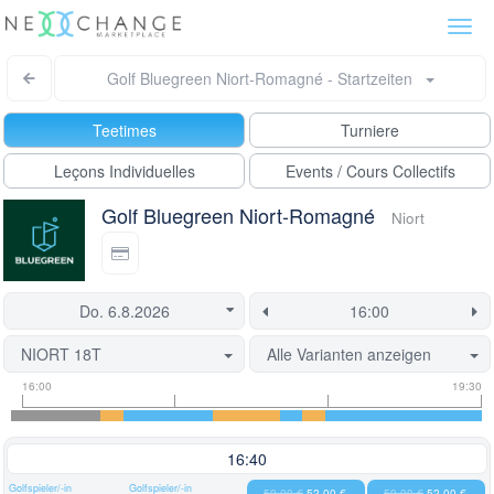
Togg
navi
Golf Bluegreen Niort-Romagné - Startzeiten
Teetimes
Turniere
Leçons Individuelles
Events / Cours Collectifs
Golf Bluegreen Niort-Romagné
Niort
NIORT 18T
Alle Varianten anzeigen
Informationen
Flight
Diese
16:00
19:30
zu
Informationen
Startzeit
Startzeiten
ist
derzeit
16:40
gesperrt.
Golfspieler/-in
Golfspieler/-in
59,00 €
52,00 €
59,00 €
52,00 €