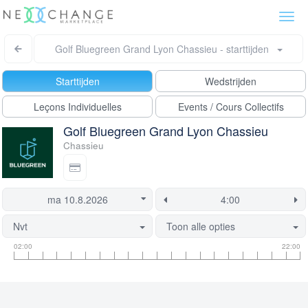
Togg
navi
Golf Bluegreen Grand Lyon Chassieu - starttijden
Starttijden
Wedstrijden
Leçons Individuelles
Events / Cours Collectifs
Golf Bluegreen Grand Lyon Chassieu
Chassieu
Nvt
Toon alle opties
Tee
Flight
Deze
02:00
22:00
tijd
informatie
tijd
informatie
is
momenteel
geblokkeerd