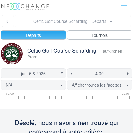
Togg
navi
Celtic Golf Course Schärding - Départs
Départs
Tournois
Celtic Golf Course Schärding
Taufkirchen /
Pram
N/A
Afficher toutes les facettes
Informations
Informations
Ce
02:00
22:00
sur
sur
départ
les
le
est
heures
créneau
actuellement
de
de
verrouillée.
Désolé, nous n'avons rien trouvé qui
départ
départ
correspond à votre critère.