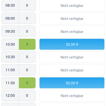
08:30
0
Nicht verfügbar
09:00
0
Nicht verfügbar
09:30
0
Nicht verfügbar
10:00
1
32,00 €
10:30
0
Nicht verfügbar
11:00
0
Nicht verfügbar
11:30
1
32,00 €
12:00
0
Nicht verfügbar