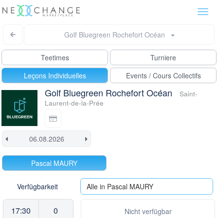
Togg
navi
Golf Bluegreen Rochefort Océan
Teetimes
Turniere
Leçons Individuelles
Events / Cours Collectifs
Golf Bluegreen Rochefort Océan
Saint-
Laurent-de-la-Prée
Pascal MAURY
Verfügbarkeit
Alle in Pascal MAURY
17:30
0
Nicht verfügbar