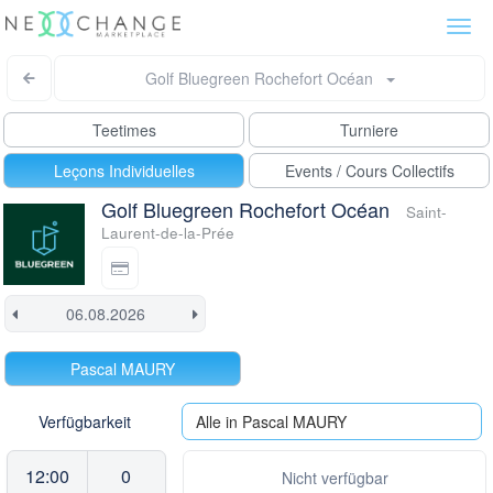
Togg
navi
Golf Bluegreen Rochefort Océan
Teetimes
Turniere
Leçons Individuelles
Events / Cours Collectifs
Golf Bluegreen Rochefort Océan
Saint-
Laurent-de-la-Prée
Pascal MAURY
Verfügbarkeit
Alle in Pascal MAURY
12:00
0
Nicht verfügbar