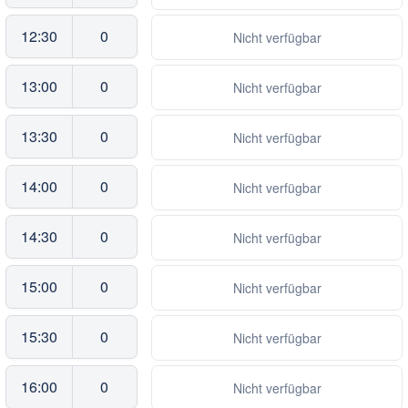
12:30
0
Nicht verfügbar
13:00
0
Nicht verfügbar
13:30
0
Nicht verfügbar
14:00
0
Nicht verfügbar
14:30
0
Nicht verfügbar
15:00
0
Nicht verfügbar
15:30
0
Nicht verfügbar
16:00
0
Nicht verfügbar