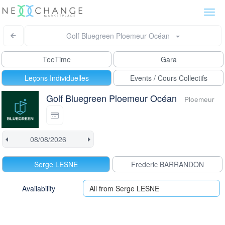
Togg
navi
Golf Bluegreen Ploemeur Océan
TeeTime
Gara
Leçons Individuelles
Events / Cours Collectifs
Golf Bluegreen Ploemeur Océan
Ploemeur
Serge LESNE
Frederic BARRANDON
Availability
All from Serge LESNE