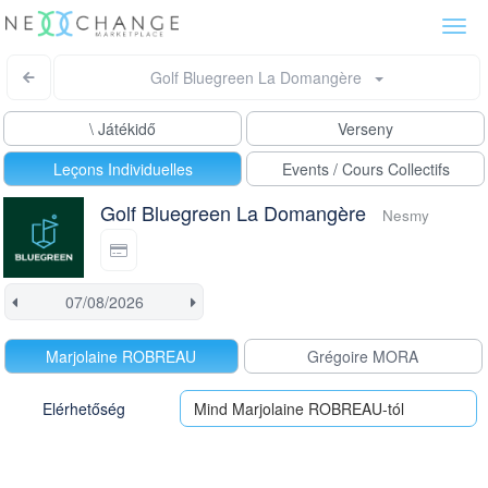
Togg
navi
Golf Bluegreen La Domangère
\ Játékidő
Verseny
Leçons Individuelles
Events / Cours Collectifs
Golf Bluegreen La Domangère
Nesmy
Marjolaine ROBREAU
Grégoire MORA
Elérhetőség
Mind Marjolaine ROBREAU-tól