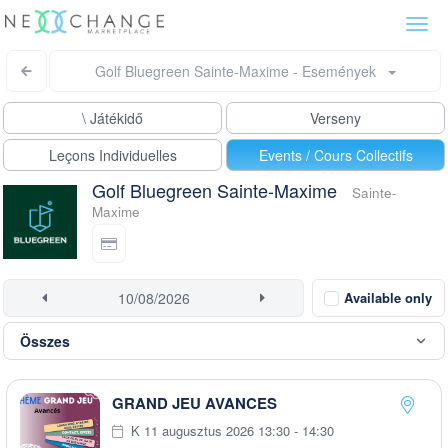
Togg
navi
Golf Bluegreen Sainte-Maxime - Események
\ Játékidő
Verseny
Leçons Individuelles
Events / Cours Collectifs
Golf Bluegreen Sainte-Maxime
Sainte-
Maxime
Available only
GRAND JEU AVANCES
K 11 augusztus 2026 13:30 - 14:30