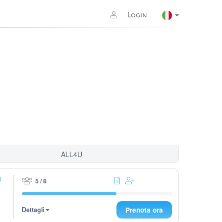
Login
ALL4U
5 / 8
Dettagli
Prenota ora