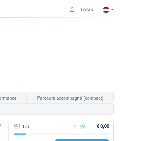
Login
formance
Parcours accompagné (compact)
€ 0,00
1 / 8