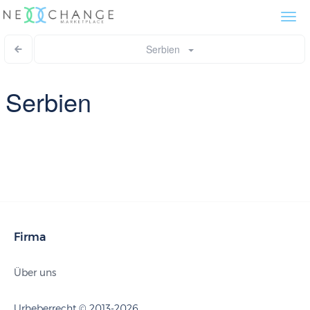
Togg
navi
Serbien
Serbien
Firma
Über uns
Urheberrecht © 2013-2026