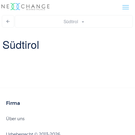
Togg
navi
Südtirol
Südtirol
Firma
Über uns
Urheberrecht © 2013-2026