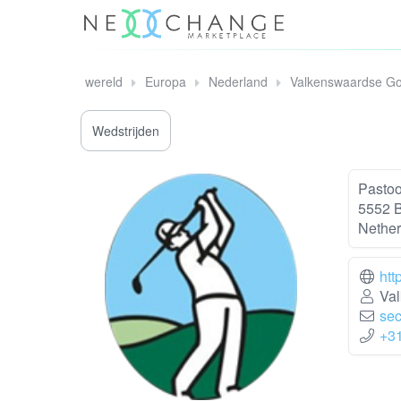
wereld
Europa
Nederland
Valkenswaardse Go
Wedstrijden
Pastoo
5552 
Nether
htt
Val
sec
+3