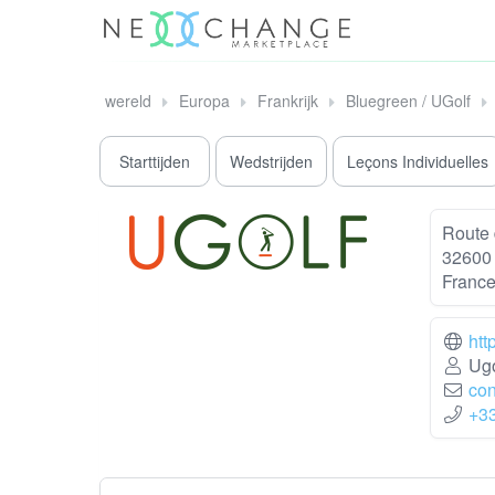
wereld
Europa
Frankrijk
Bluegreen / UGolf
Starttijden
Wedstrijden
Leçons Individuelles
Route 
32600 
Franc
htt
Ugo
con
+3