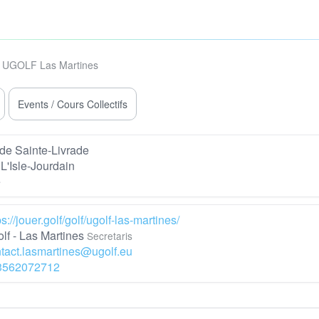
UGOLF Las Martines
Events / Cours Collectifs
de Sainte-Livrade
L'Isle-Jourdain
e
ps://jouer.golf/golf/ugolf-las-martines/
lf - Las Martines
Secretaris
tact.lasmartines@ugolf.eu
3562072712