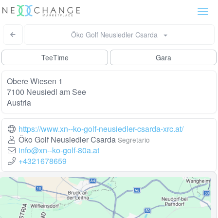
Togg
navi
Öko Golf Neusiedler Csarda
TeeTime
Gara
Obere Wiesen 1
7100 Neusiedl am See
Austria
https://www.xn--ko-golf-neusiedler-csarda-xrc.at/
Öko Golf Neusiedler Csarda
Segretario
info@xn--ko-golf-80a.at
+4321678659