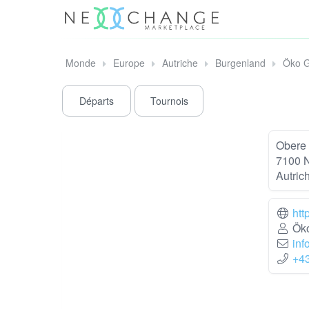
Monde
Europe
Autriche
Burgenland
Öko G
Départs
Tournois
Obere
7100 
Autric
htt
Öko
inf
+4