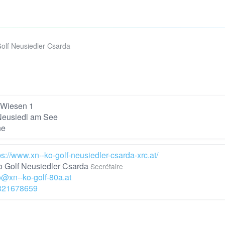
olf Neusiedler Csarda
 Wiesen 1
Neusiedl am See
he
ps://www.xn--ko-golf-neusiedler-csarda-xrc.at/
 Golf Neusiedler Csarda
Secrétaire
o@xn--ko-golf-80a.at
321678659