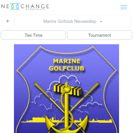
Togg
navi
Marine Golfclub Nieuwediep
Tee Time
Tournament