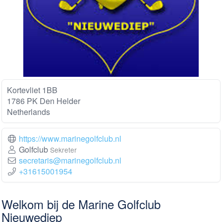
Kortevliet 1BB
1786 PK Den Helder
Netherlands
https://www.marinegolfclub.nl
Golfclub
Sekreter
secretaris@marinegolfclub.nl
+31615001954
Welkom bij de Marine Golfclub
Nieuwediep