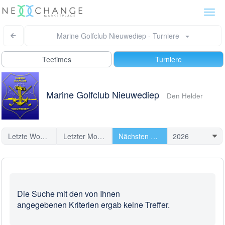
Togg
navi
Marine Golfclub Nieuwediep - Turniere
Teetimes
Turniere
Marine Golfclub Nieuwediep
Den Helder
Letzte Woche
Letzter Monat
Nächsten Turniere
Die Suche mit den von Ihnen
angegebenen Kriterien ergab keine Treffer.