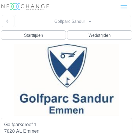
Togg
navi
Golfparc Sandur
Starttijden
Wedstrijden
Golfparkdreef 1
7828 AL Emmen