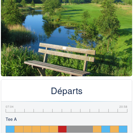
Départs
07:04
20:58
Tee A