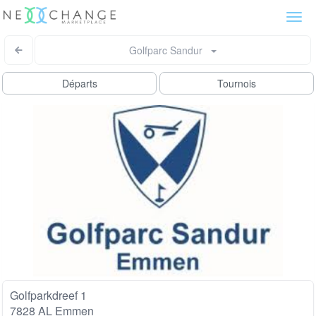
Togg
navi
Golfparc Sandur
Départs
Tournois
Golfparkdreef 1
7828 AL Emmen