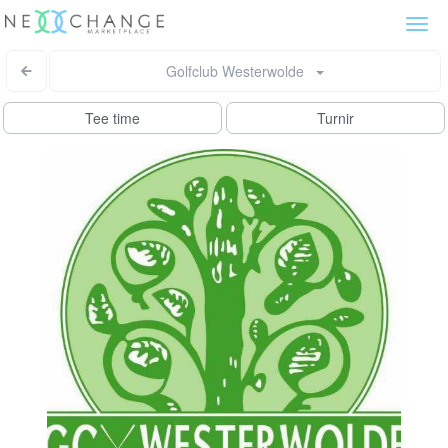
Togg
navi
Golfclub Westerwolde
Tee time
Turnir