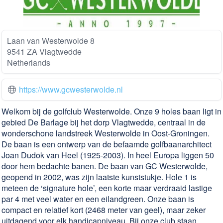
Laan van Westerwolde 8
9541 ZA Vlagtwedde
Netherlands
https://www.gcwesterwolde.nl
Welkom bij de golfclub Westerwolde. Onze 9 holes baan ligt in
gebied De Barlage bij het dorp Vlagtwedde, centraal in de
wonderschone landstreek Westerwolde in Oost-Groningen.
De baan is een ontwerp van de befaamde golfbaanarchitect
Joan Dudok van Heel (1925-2003). In heel Europa liggen 50
door hem bedachte banen. De baan van GC Westerwolde,
geopend in 2002, was zijn laatste kunststukje. Hole 1 is
meteen de ‘signature hole’, een korte maar verdraaid lastige
par 4 met veel water en een eilandgreen. Onze baan is
compact en relatief kort (2468 meter van geel), maar zeker
uitdagend voor elk handicapniveau. Bij onze club staan