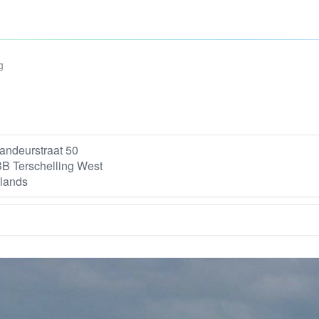
g
ndeurstraat 50
B Terschelling West
lands