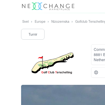
Svet
Europe
Nizozemska
Golfclub Terschellin
Turnir
Comma
8881 B
Nether