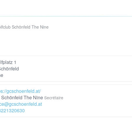
lfclub Schönfeld The Nine
fplatz 1
chönfeld
he
ps://gcschoenfeld.at/
Schönfeld The Nine
Secrétaire
ice@gcschoenfeld.at
3221320630