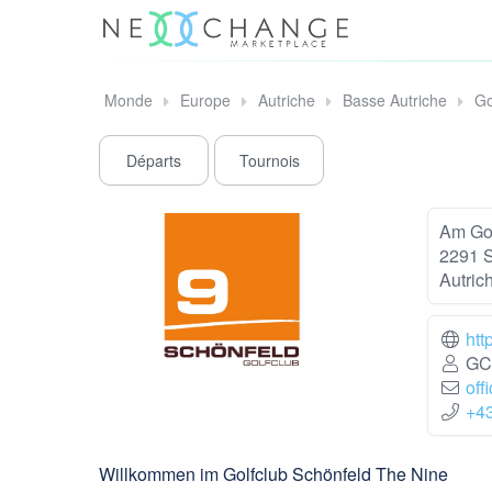
Monde
Europe
Autriche
Basse Autriche
Go
Départs
Tournois
Am Gol
2291 S
Autric
htt
GC 
off
+4
Willkommen im Golfclub Schönfeld The Nine