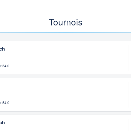
Tournois
och
r 54,0
r 54,0
och