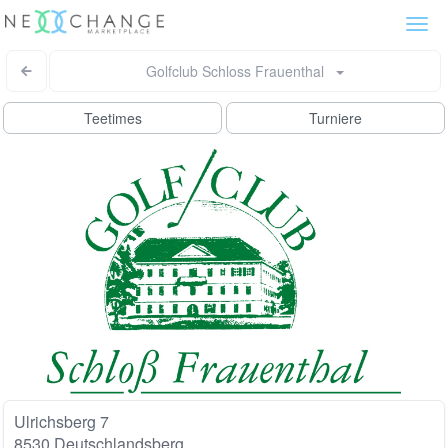
Togg
navi
Golfclub Schloss Frauenthal
Teetimes
Turniere
Ulrichsberg 7
8530 Deutschlandsberg