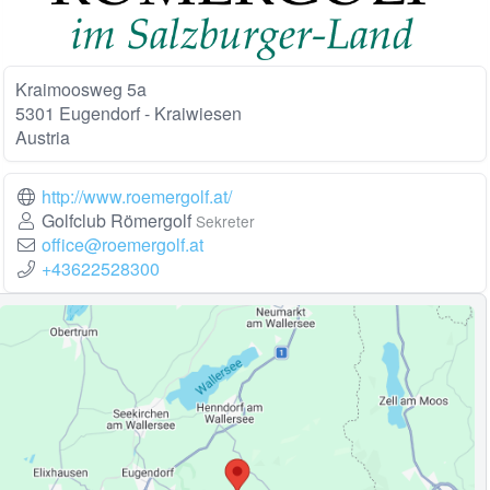
Kraimoosweg 5a
5301 Eugendorf - Kraiwiesen
Austria
http://www.roemergolf.at/
Golfclub Römergolf
Sekreter
office@roemergolf.at
+43622528300