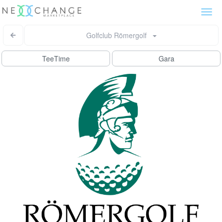
Togg
navi
Golfclub Römergolf
TeeTime
Gara