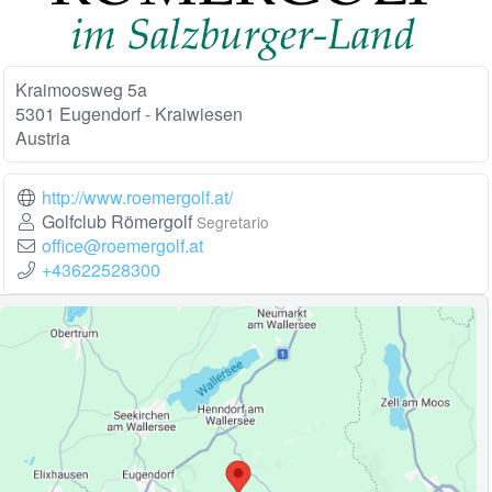
Kraimoosweg 5a
5301 Eugendorf - Kraiwiesen
Austria
http://www.roemergolf.at/
Golfclub Römergolf
Segretario
office@roemergolf.at
+43622528300