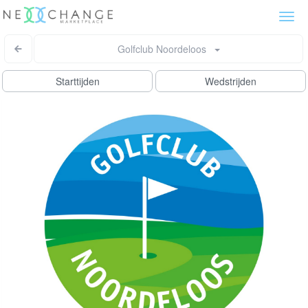
Togg
navi
Golfclub Noordeloos
Starttijden
Wedstrijden