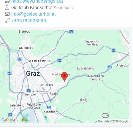
http://www.moderngolf.at
Golfclub Klockerhof
Secretaris
info@gcklockerhof.at
+433164926290