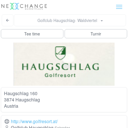
Togg
navi
Golfclub Haugschlag- Waldviertel
Tee time
Turnir
Haugschlag 160
3874 Haugschlag
Austria
http://www.golfresort.at/
Golfclub Haugschlag
Sekretar