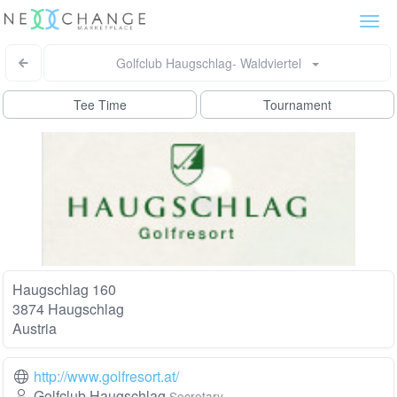
Togg
navi
Golfclub Haugschlag- Waldviertel
Tee Time
Tournament
Haugschlag 160
3874 Haugschlag
Austria
http://www.golfresort.at/
Golfclub Haugschlag
Secretary