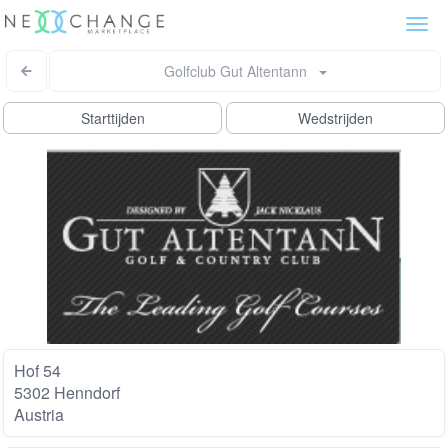
Togg
navi
Golfclub Gut Altentann
Starttijden
Wedstrijden
Hof 54
5302 Henndorf
Austria