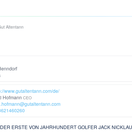
Gut Altentann
Henndorf
a
p://www.gutaltentann.com/de/
i Hofmann
CEO
i.hofmann@gutaltentann.com
3621460260
DER ERSTE VON JAHRHUNDERT GOLFER JACK NICKLAUS D