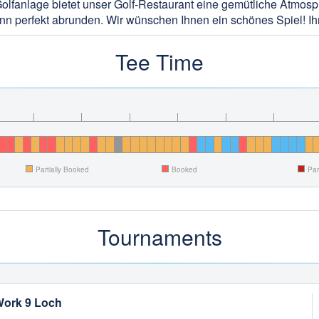
lfanlage bietet unser Golf-Restaurant eine gemütliche Atmosphä
tann perfekt abrunden. Wir wünschen Ihnen ein schönes Spiel! 
Tee Time
Partially Booked
Booked
Par
Tournaments
Work 9 Loch